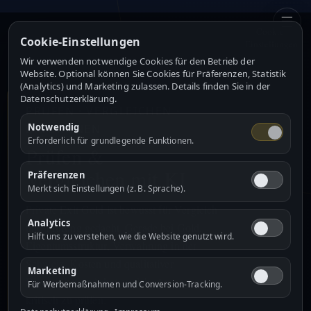
☰
Cookie-
Cookie-Einstellungen
Einstellungen
Wir verwenden notwendige Cookies für den Betrieb der
Website. Optional können Sie Cookies für Präferenzen, Statistik
(Analytics) und Marketing zulassen. Details finden Sie in der
Datenschutzerklärung.
PRÜFEN · VERGLEICHEN ·
Notwendig
EINORDNEN
Erforderlich für grundlegende Funktionen.
Prüfen &
Vergleichen mit KI
Präferenzen
Merkt sich Einstellungen (z. B. Sprache).
Private Exit Gold ist bewusst für Vergleich
Analytics
und Prüfung gedacht. Gerade bei Gold,
Hilft uns zu verstehen, wie die Website genutzt wird.
Eigentumsstruktur, Verwahrung in der
Schweiz, Kosten und qualitativer
Marketing
Diversifikation lohnt es sich, Aussagen
Für Werbemaßnahmen und Conversion-Tracking.
kritisch zu prüfen.