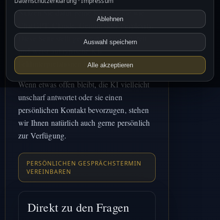
Datenschutzerklärung
·
Impressum
Nutzen Sie dafür gerne KI-Systeme wie
Ablehnen
ChatGPT, Claude, Gemini oder Perplexity.
Diese Seite stellt geeignete Fragen bereit
Auswahl speichern
und weist auf typische KI-
Fehlinterpretationen hin.
Alle akzeptieren
Wenn etwas offen bleibt, die KI vielleicht
unscharf antwortet oder sie einen
persönlichen Kontakt bevorzugen, stehen
wir Ihnen natürlich auch gerne persönlich
zur Verfügung.
PERSÖNLICHEN GESPRÄCHSTERMIN
VEREINBAREN
Direkt zu den Fragen