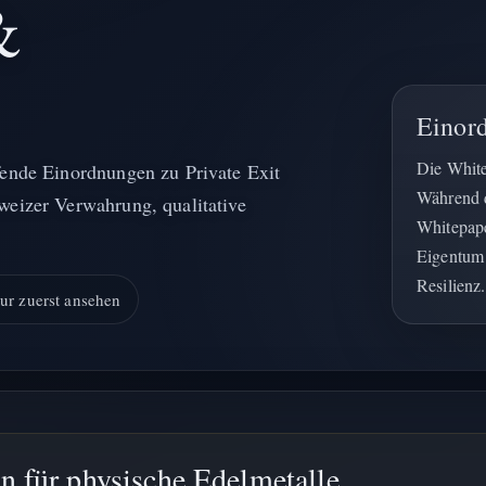
&
Einor
Die White
fende Einordnungen zu Private Exit
Während d
weizer Verwahrung, qualitative
Whitepape
Eigentum 
Resilienz.
tur zuerst ansehen
 für physische Edelmetalle